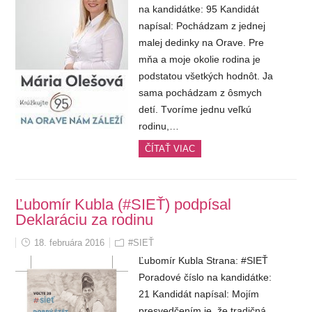
na kandidátke: 95 Kandidát
napísal: Pochádzam z jednej
malej dedinky na Orave. Pre
mňa a moje okolie rodina je
podstatou všetkých hodnôt. Ja
sama pochádzam z ôsmych
detí. Tvoríme jednu veľkú
rodinu,…
ČÍTAŤ VIAC
Ľubomír Kubla (#SIEŤ) podpísal
Deklaráciu za rodinu
18. februára 2016
#SIEŤ
Ľubomír Kubla Strana: #SIEŤ
Poradové číslo na kandidátke:
21 Kandidát napísal: Mojím
presvedčením je, že tradičná