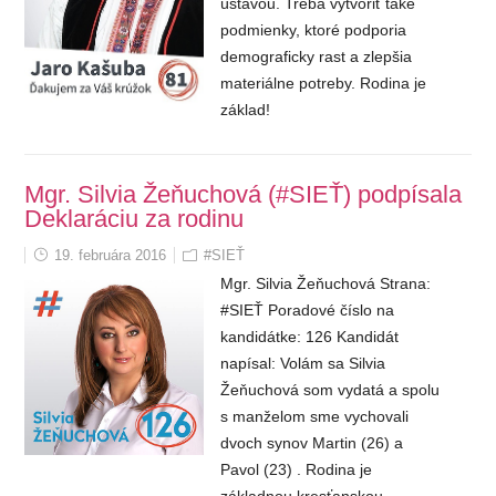
ústavou. Treba vytvoriť také
podmienky, ktoré podporia
demograficky rast a zlepšia
materiálne potreby. Rodina je
základ!
Mgr. Silvia Žeňuchová (#SIEŤ) podpísala
Deklaráciu za rodinu
19. februára 2016
#SIEŤ
Mgr. Silvia Žeňuchová Strana:
#SIEŤ Poradové číslo na
kandidátke: 126 Kandidát
napísal: Volám sa Silvia
Žeňuchová som vydatá a spolu
s manželom sme vychovali
dvoch synov Martin (26) a
Pavol (23) . Rodina je