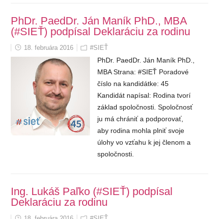
PhDr. PaedDr. Ján Maník PhD., MBA
(#SIEŤ) podpísal
Deklaráciu za rodinu
18. februára 2016
#SIEŤ
PhDr. PaedDr. Ján Maník PhD.,
MBA Strana: #SIEŤ Poradové
číslo na kandidátke: 45
Kandidát napísal: Rodina tvorí
základ spoločnosti. Spoločnosť
ju má chrániť a podporovať,
aby rodina mohla plniť svoje
úlohy vo vzťahu k jej členom a
spoločnosti.
Ing. Lukáš Paľko (#SIEŤ) podpísal
Deklaráciu za rodinu
18. februára 2016
#SIEŤ