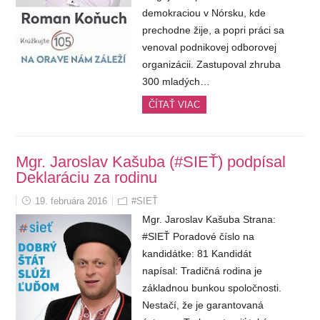
demokraciou v Nórsku, kde
prechodne žije, a popri práci sa
venoval podnikovej odborovej
organizácii. Zastupoval zhruba
300 mladých…
ČÍTAŤ VIAC
Mgr. Jaroslav Kašuba (#SIEŤ) podpísal
Deklaráciu za rodinu
19. februára 2016
#SIEŤ
Mgr. Jaroslav Kašuba Strana:
#SIEŤ Poradové číslo na
kandidátke: 81 Kandidát
napísal: Tradičná rodina je
základnou bunkou spoločnosti.
Nestačí, že je garantovaná