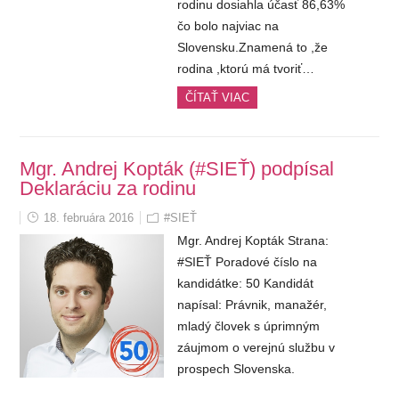
rodinu dosiahla účasť 86,63%
čo bolo najviac na
Slovensku.Znamená to ,že
rodina ,ktorú má tvoriť…
ČÍTAŤ VIAC
Mgr. Andrej Kopták (#SIEŤ) podpísal
Deklaráciu za rodinu
18. februára 2016
#SIEŤ
Mgr. Andrej Kopták Strana:
#SIEŤ Poradové číslo na
kandidátke: 50 Kandidát
napísal: Právnik, manažér,
mladý človek s úprimným
záujmom o verejnú službu v
prospech Slovenska.