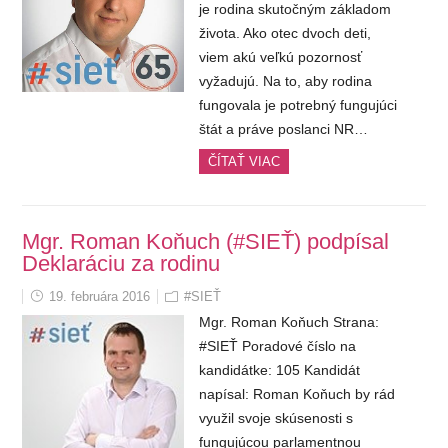
je rodina skutočným základom
života. Ako otec dvoch deti,
viem akú veľkú pozornosť
vyžadujú. Na to, aby rodina
fungovala je potrebný fungujúci
štát a práve poslanci NR…
ČÍTAŤ VIAC
Mgr. Roman Koňuch (#SIEŤ) podpísal
Deklaráciu za rodinu
19. februára 2016
#SIEŤ
Mgr. Roman Koňuch Strana:
#SIEŤ Poradové číslo na
kandidátke: 105 Kandidát
napísal: Roman Koňuch by rád
využil svoje skúsenosti s
fungujúcou parlamentnou