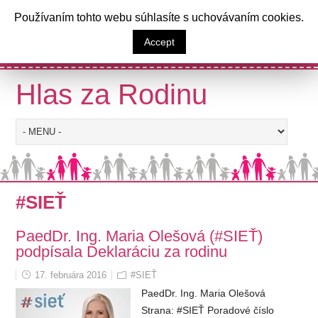
a
Používaním tohto webu súhlasíte s uchovávaním cookies.
Výzva poslancom Národnej rady
Accept
Slovenskej republiky
Hlas za Rodinu
#SIEŤ
PaedDr. Ing. Maria Olešová (#SIEŤ)
podpísala
Deklaráciu za rodinu
17. februára 2016
#SIEŤ
PaedDr. Ing. Maria Olešová
Strana: #SIEŤ Poradové číslo