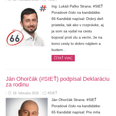
Ing. Lukáš Paľko Strana: #SIEŤ
Poradové číslo na kandidátke:
66 Kandidát napísal: Dobrý deň
priatelia, tak ako v rozprávke, aj
ja som sa vydal na cestu
bojovať proti zlu a verím, že na
konci cesty to dobro nájdem a
budem…
ČÍTAŤ VIAC
Ján Ohorčák (#SIEŤ) podpísal
Deklaráciu
za rodinu
19. februára 2016
#SIEŤ
Ján Ohorčák Strana: #SIEŤ
Poradové číslo na kandidátke:
65 Kandidát napísal: Pre mňa