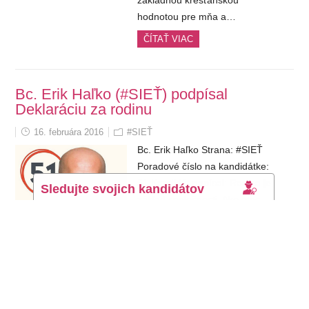
základnou kresťanskou
hodnotou pre mňa a…
ČÍTAŤ VIAC
Bc. Erik Haľko (#SIEŤ) podpísal
Deklaráciu za rodinu
16. februára 2016
#SIEŤ
Bc. Erik Haľko Strana: #SIEŤ
Poradové číslo na kandidátke:
51 Kandidát napísal: Rodina je
Sledujte svojich kandidátov
základ spoločnosti. Ako otec
troch detí si uvedomujem
Odoberajte pravidelné správy o tom, kto podpísal
zodpovednosť za ich
Deklaráciu za rodinu
a sledujte pôsobenie
budúcnosť.
kandidátov, ktorí sa dostanú do parlamentu, počas
ich pôsobenia vo verejnom živote.
PhDr. Martin Ďurišin PhD. (#SIEŤ)