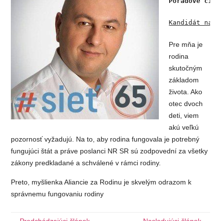
Poradové čísl
Kandidát napí
Pre mňa je
rodina
skutočným
základom
života. Ako
otec dvoch
deti, viem
akú veľkú
pozornosť vyžadujú. Na to, aby rodina fungovala je potrebný
fungujúci štát a práve poslanci NR SR sú zodpovední za všetky
zákony predkladané a schválené v rámci rodiny.
Preto, myšlienka Aliancie za Rodinu je skvelým odrazom k
správnemu fungovaniu rodiny