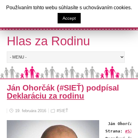
a
Používaním tohto webu súhlasíte s uchovávaním cookies.
Výzva poslancom Národnej rady
Accept
Slovenskej republiky
Hlas za Rodinu
Ján Ohorčák (#SIEŤ) podpísal
Deklaráciu za rodinu
19. februára 2016
#SIEŤ
 Ján Ohorčák 

Strana: 
#SIEŤ