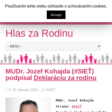
a
Používaním tohto webu súhlasíte s uchovávaním cookies.
Výzva poslancom Národnej rady
Accept
Slovenskej republiky
Hlas za Rodinu
MUDr. Jozef Kohajda (#SIEŤ)
podpísal
Deklaráciu za rodinu
15. februára 2016
#SIEŤ
MUDr. Jozef Kohajda 

Strana: 
#SIEŤ