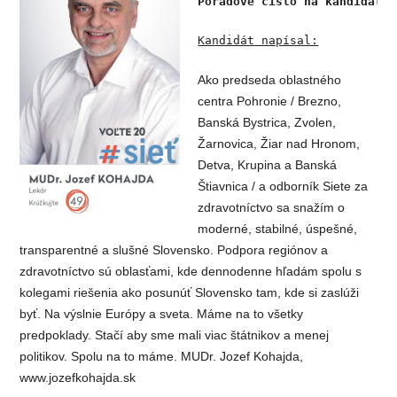
Poradové číslo na kandidátke
Kandidát napísal:
Ako predseda oblastného
centra Pohronie / Brezno,
Banská Bystrica, Zvolen,
Žarnovica, Žiar nad Hronom,
Detva, Krupina a Banská
Štiavnica / a odborník Siete za
zdravotníctvo sa snažím o
moderné, stabilné, úspešné,
transparentné a slušné Slovensko. Podpora regiónov a
zdravotníctvo sú oblasťami, kde dennodenne hľadám spolu s
kolegami riešenia ako posunúť Slovensko tam, kde si zaslúži
byť. Na výslnie Európy a sveta. Máme na to všetky
predpoklady. Stačí aby sme mali viac štátnikov a menej
politikov. Spolu na to máme. MUDr. Jozef Kohajda,
www.jozefkohajda.sk