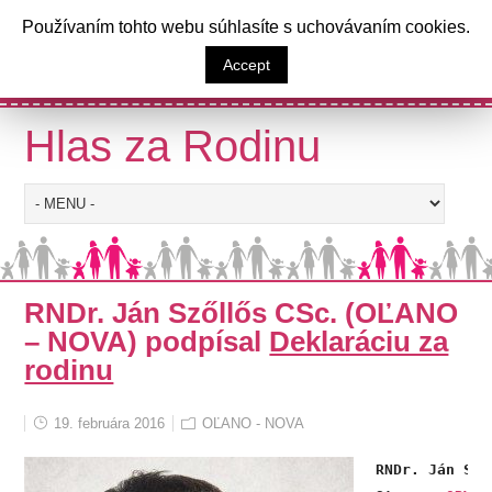
a
Používaním tohto webu súhlasíte s uchovávaním cookies.
Výzva poslancom Národnej rady
Accept
Slovenskej republiky
Hlas za Rodinu
RNDr. Ján Szőllős CSc. (OĽANO
– NOVA) podpísal
Deklaráciu za
rodinu
19. februára 2016
OĽANO - NOVA
RNDr. Ján Sző