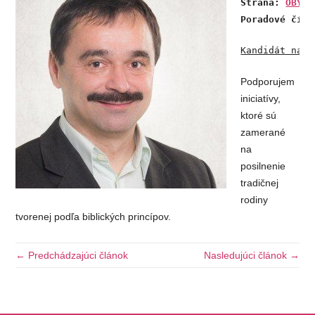
Strana: 
OBYČA
Poradové čísl
Kandidát napí
Podporujem
iniciatívy,
ktoré sú
zamerané
na
posilnenie
tradičnej
rodiny
tvorenej podľa biblických princípov.
← Predchádzajúci článok
Nasledujúci článok →