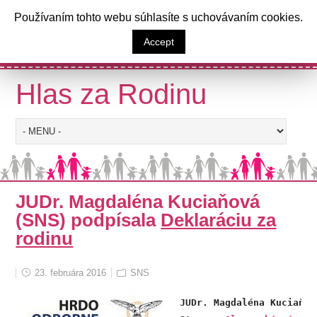
a
Používaním tohto webu súhlasíte s uchovávaním cookies.
Výzva poslancom Národnej rady
Accept
Slovenskej republiky
Hlas za Rodinu
JUDr. Magdaléna Kuciaňová
(SNS) podpísala
Deklaráciu za
rodinu
23. februára 2016
SNS
JUDr. Magdaléna Kuciaňová