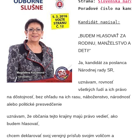
Strana: 
Slovenská národn
Poradové číslo na kandid
Kandidát napísal:
„BUDEM HLASOVAŤ ZA
RODINU, MANŽELSTVO A
DETI!“
Ja, kandidát za poslanca
Národnej rady SR,
uznávam, rovnosť
všetkých ľudí a ich právo
na dôstojnosť, bez ohľadu na ich rasu, náboženstvo, národnosť
alebo politické presvedčenie
uznávam, že občania tejto krajiny majú právo vedieť, ako
budem hlasovať,
chcem deklarovať svoj verejný prísľub svojim voličom a