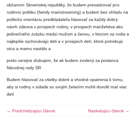
občanom Slovenskej republiky, že budem presadzovať pro-
rodinnú politiku (family mainstreaming) a budem bez ohľadu na
politickú orientáciu predkladateľa hlasovať za každý dobrý
návrh zákona v prospech rodiny, v prospech manželstva ako
jedinečného zväzku medzi mužom a ženou, v ktorom sa rodia a
najlepšie vychovávajú deti a v prospech detí, ktoré potrebujú
otca a mamu nastálo a
preto verejne sľubujem, že ak budem zvolený za poslanca
Národnej rady SR:
Budem hlasovať za všetky dobré a vhodné opatrenia k tomu,
aby si rodiny v súlade so svojim želaním mohli dovoliť mať viac
detí
← Predchádzajúci článok
Nasledujúci článok →