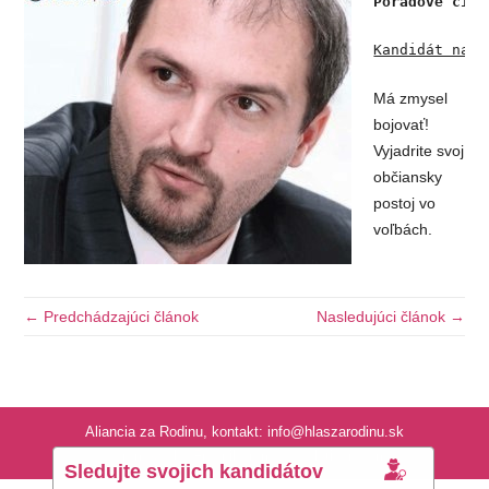
Poradové čísl
Kandidát napí
Má zmysel
bojovať!
Vyjadrite svoj
občiansky
postoj vo
voľbách.
← Predchádzajúci článok
Nasledujúci článok →
Aliancia za Rodinu, kontakt: info@hlaszarodinu.sk
Icon made by Freepik from www.flaticon.com
Sledujte svojich kandidátov