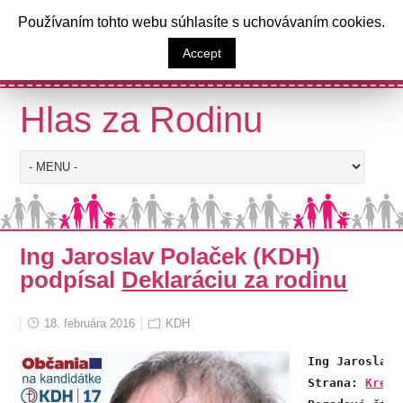
a
Používaním tohto webu súhlasíte s uchovávaním cookies.
Výzva poslancom Národnej rady
Accept
Slovenskej republiky
Hlas za Rodinu
Ing Jaroslav Polaček (KDH)
podpísal
Deklaráciu za rodinu
18. februára 2016
KDH
Ing Jaroslav 
Strana: 
Kresť