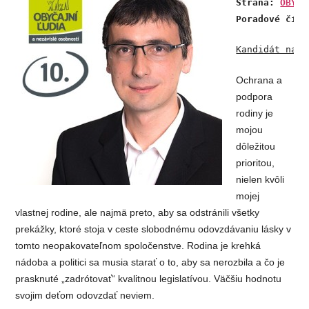
Strana: 
OBYČA
Poradové čísl
Kandidát napí
Ochrana a
podpora
rodiny je
mojou
dôležitou
prioritou,
nielen kvôli
mojej
vlastnej rodine, ale najmä preto, aby sa odstránili všetky
prekážky, ktoré stoja v ceste slobodnému odovzdávaniu lásky v
tomto neopakovateľnom spoločenstve. Rodina je krehká
nádoba a politici sa musia starať o to, aby sa nerozbila a čo je
prasknuté „zadrótovať“ kvalitnou legislatívou. Väčšiu hodnotu
svojim deťom odovzdať neviem.