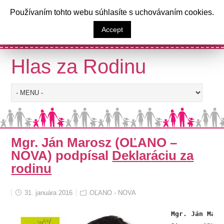
a
Používaním tohto webu súhlasíte s uchovávaním cookies.
Výzva poslancom Národnej rady
Accept
Slovenskej republiky
Hlas za Rodinu
Mgr. Ján Marosz (OĽANO –
NOVA) podpísal
Deklaráciu za
rodinu
31. januára 2016
OĽANO - NOVA
Mgr. Ján Maros