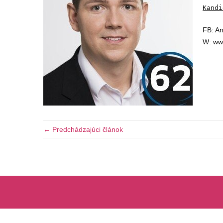
Kandi
FB: A
W: ww
← Predchádzajúci článok