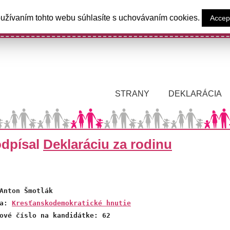
užívaním tohto webu súhlasíte s uchovávaním cookies.
Accep
ýzva poslancom Národnej rady Slovenskej repu
STRANY
DEKLARÁCIA
odpísal
Deklaráciu za rodinu
Anton Šmotlák 

a: 
Kresťanskodemokratické hnutie
ové číslo na kandidátke: 62