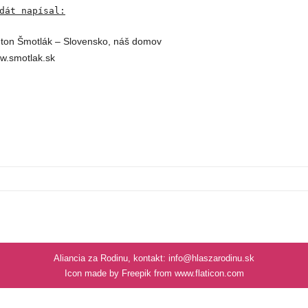
dát napísal:
nton Šmotlák – Slovensko, náš domov
w.smotlak.sk
Aliancia za Rodinu, kontakt: info@hlaszarodinu.sk
Icon made by Freepik from www.flaticon.com