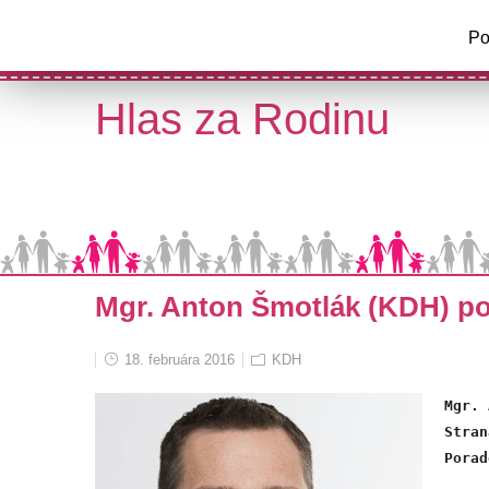
a
Po
V
Hlas za Rodinu
Mgr. Anton Šmotlák (KDH) p
18. februára 2016
KDH
Mgr. 
Stran
Porad