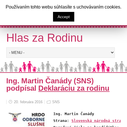
a
Používaním tohto webu súhlasíte s uchovávaním cookies.
Výzva poslancom Národnej rady
Accept
Slovenskej republiky
Hlas za Rodinu
Ing. Martin Čanády (SNS)
podpísal
Deklaráciu za rodinu
20. februára 2016
SNS
Ing. Martin Čanády 

Strana: 
Slovenská národná strana