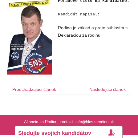
Poradové číslo na kandidátke: 12
Kandidát napísal:
Rodina je základ a preto súhlasím s
Deklaráciou za rodinu.
← Predchádzajúci článok
Nasledujúci článok →
Aliancia za Rodinu, kontakt: info@hlaszarodinu.sk
Icon made by Freepik from www.flaticon.com
Sledujte svojich kandidátov