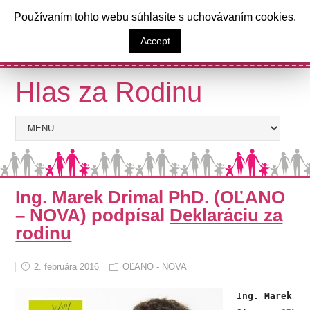
a
Používaním tohto webu súhlasíte s uchovávaním cookies.
Výzva poslancom Národnej rady
Accept
Slovenskej republiky
Hlas za Rodinu
Ing. Marek Drimal PhD. (OĽANO
– NOVA) podpísal
Deklaráciu za
rodinu
2. februára 2016
OĽANO - NOVA
Ing. Marek Dr