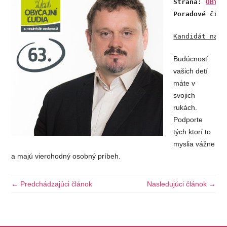
Strana: 
OBYČA
Poradové čísl
Kandidát napí
Budúcnosť
vašich detí
máte v
svojich
rukách.
Podporte
tých ktorí to
myslia vážne
a majú vierohodný osobný príbeh.
← Predchádzajúci článok
Nasledujúci článok →